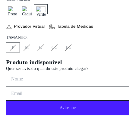
PRETO
CAQUI
VERDE
Provador Virtual
Tabela de Medidas
TAMANHO:
P
M
G
GG
EG
Produto indisponível
Quer ser avisado quando este produto chegar?
Avise-me