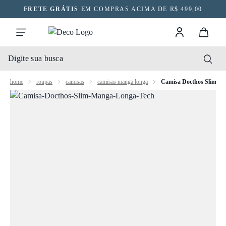
FRETE GRÁTIS
EM COMPRAS ACIMA DE R$ 499,00
home
roupas
camisas
camisas manga longa
Camisa Docthos Slim M