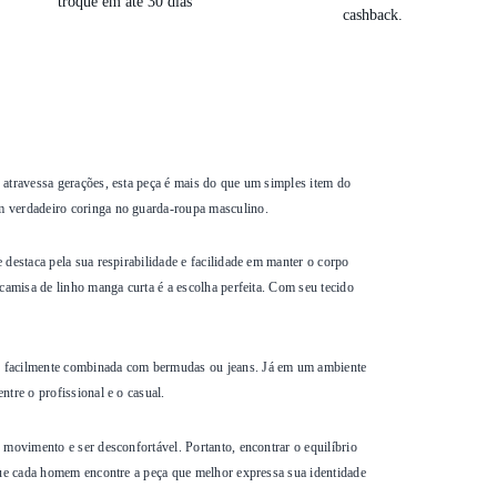
troque em até 30 dias
cashback.
 atravessa gerações, esta peça é mais do que um simples item do
m verdadeiro coringa no guarda-roupa masculino.
destaca pela sua respirabilidade e facilidade em manter o corpo
camisa de linho manga curta é a escolha perfeita. Com seu tecido
er facilmente combinada com bermudas ou jeans. Já em um ambiente
tre o profissional e o casual.
 movimento e ser desconfortável. Portanto, encontrar o equilíbrio
 que cada homem encontre a peça que melhor expressa sua identidade