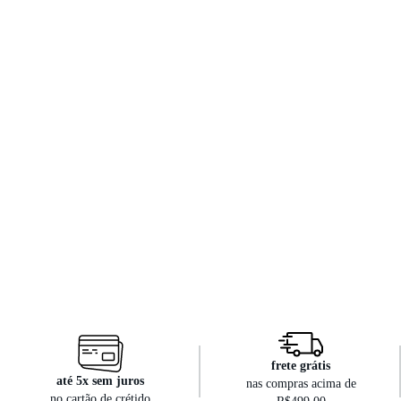
frete grátis
até 5x sem juros
nas compras acima de
no cartão de crétido