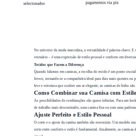
pagamentos via pix
selecionados
No universo da moda masculina, a versatilidade é palavra-chave. E 
vestuário – é uma expressão de estilo pessoal e conforto em diver
Tecidos que Fazem a Diferença
Quando falamos em camisas, a escolha do tecido é um ponto crucial 
fresco, tornando-se a companheira ideal para dias mais quentes ou p
leve e estrutura que confere um ar elegante, as camisas de linho sã
Como Combinar sua Camisa com Estil
As possibilidades de combinações são quase infinitas. Para um lo
de trabalho mais descontraído, uma camisa lisa ou com uma padronage
Ajuste Perfeito e Estilo Pessoal
O corte e o ajuste da camisa também são essenciais. Um modelo muit
certo entre conforto e estilo é fundamental. Atualmente, as camisa