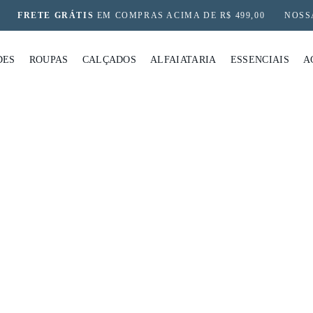
FRETE GRÁTIS
EM COMPRAS ACIMA DE R$ 499,00
NOSS
DES
ROUPAS
CALÇADOS
ALFAIATARIA
ESSENCIAIS
A