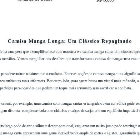
R$499,00
Camisa Manga Longa: Um Clássico Repaginado
se há uma peça que exemplifica isso com maestria é a camisa manga curta. Um clássico que
sas ocasiões. Vamos mergulhar nos detalhes que transformam a camisa de manga curta em u
para determinar o caimento e o conforto. Entre as opções, a camisa manga curta algodão se 
ara ambientes mais informais. Por outro lado, para quem busca um visual mais refinado, a 
o perfeitas para ocasiões que pedem um toque mais arrumado sem sacrificar o conforto.
o
ok casual, por exemplo, uma camisa com mangas curtas estampada ou em cor sólida pode s
m discreta, complementada com chinelos e calças de sarja, cria um equilíbrio impecável en
o largo pode deixar a silhueta desproporcional, enquanto um muito justo pode restringir o
s de manga curta apresentam uma gama incrivelmente ampla de cortes e ajustes, garantindo