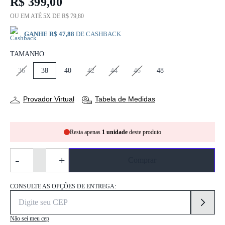
R$ 399,00
OU EM ATÉ 5X DE R$ 79,80
GANHE R$ 47,88
DE CASHBACK
TAMANHO:
36
38
40
42
44
46
48
Provador Virtual
Tabela de Medidas
Resta apenas
1 unidade
deste produto
-
+
Comprar
CONSULTE AS OPÇÕES DE ENTREGA:
Não sei meu cep