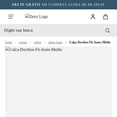
FRETE GRÁTIS
EM COMPRAS ACIMA DE R$ 499,00
home
roupas
calças
calças jeans
Calça Docthos Fit Jeans Médio