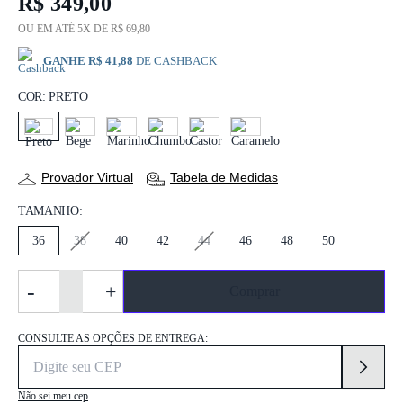
R$ 349,00
OU EM ATÉ 5X DE R$ 69,80
GANHE R$ 41,88
DE CASHBACK
COR:
PRETO
PRETO
BEGE
MARINHO
CHUMBO
CASTOR
CARAMELO
Provador Virtual
Tabela de Medidas
TAMANHO:
36
38
40
42
44
46
48
50
-
+
Comprar
CONSULTE AS OPÇÕES DE ENTREGA:
Não sei meu cep