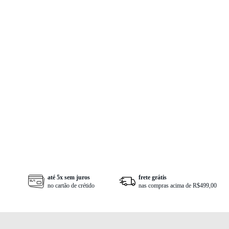
frete grátis
1ª troca grátis
cas
nas compras acima de R$499,00
troque em até 30 dias
acu