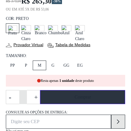
R$ 265,30
R$ 379,00
-30%
OU EM ATÉ 5X DE R$ 53,06
COR:
PRETO
PRETO
CINZA CLARO
BRANCO
CHUMBO
AZUL
AZUL CLARO
Provador Virtual
Tabela de Medidas
TAMANHO:
PP
P
M
G
GG
EG
Resta apenas
1 unidade
deste produto
-
+
Comprar
CONSULTE AS OPÇÕES DE ENTREGA: