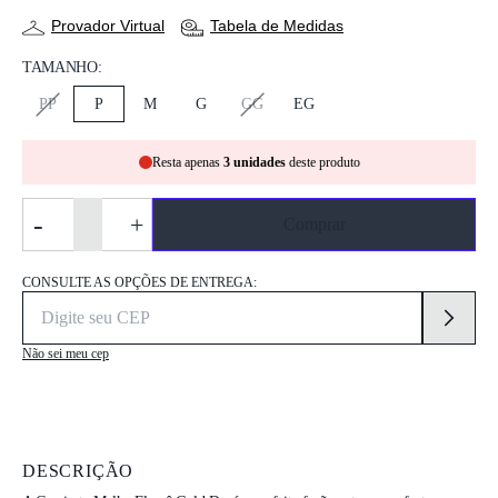
Provador Virtual
Tabela de Medidas
TAMANHO:
PP
P
M
G
GG
EG
Resta apenas
3 unidades
deste produto
-
+
Comprar
CONSULTE AS OPÇÕES DE ENTREGA:
Não sei meu cep
DESCRIÇÃO