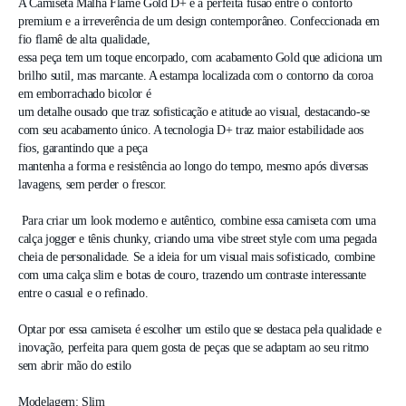
A Camiseta Malha Flamê Gold D+ é a perfeita fusão entre o conforto 
premium e a irreverência de um design contemporâneo. Confeccionada em 
fio flamê de alta qualidade,

essa peça tem um toque encorpado, com acabamento Gold que adiciona um 
brilho sutil, mas marcante. A estampa localizada com o contorno da coroa 
em emborrachado bicolor é

um detalhe ousado que traz sofisticação e atitude ao visual, destacando-se 
com seu acabamento único. A tecnologia D+ traz maior estabilidade aos 
fios, garantindo que a peça

mantenha a forma e resistência ao longo do tempo, mesmo após diversas 
lavagens, sem perder o frescor.

 Para criar um look moderno e autêntico, combine essa camiseta com uma 
calça jogger e tênis chunky, criando uma vibe street style com uma pegada 
cheia de personalidade. Se a ideia for um visual mais sofisticado, combine 
com uma calça slim e botas de couro, trazendo um contraste interessante 
entre o casual e o refinado. 

Optar por essa camiseta é escolher um estilo que se destaca pela qualidade e 
inovação, perfeita para quem gosta de peças que se adaptam ao seu ritmo 
sem abrir mão do estilo 

Modelagem: Slim
