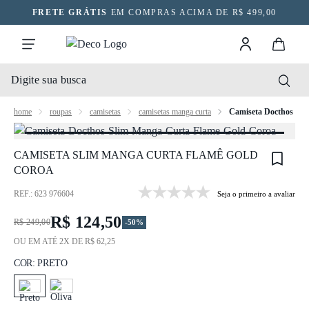
FRETE GRÁTIS
EM COMPRAS ACIMA DE R$ 499,00
home
roupas
camisetas
camisetas manga curta
Camiseta Docthos Sli
CAMISETA SLIM MANGA CURTA FLAMÊ GOLD
COROA
REF.: 623 976604
Seja o primeiro a avaliar
R$ 124,50
R$ 249,00
-50%
OU EM ATÉ 2X DE R$ 62,25
COR:
PRETO
PRETO
OLIVA