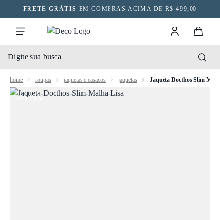
FRETE GRÁTIS
EM COMPRAS ACIMA DE R$ 499,00
home
roupas
jaquetas e casacos
jaquetas
Jaqueta Docthos Slim Malh
-5% PIX