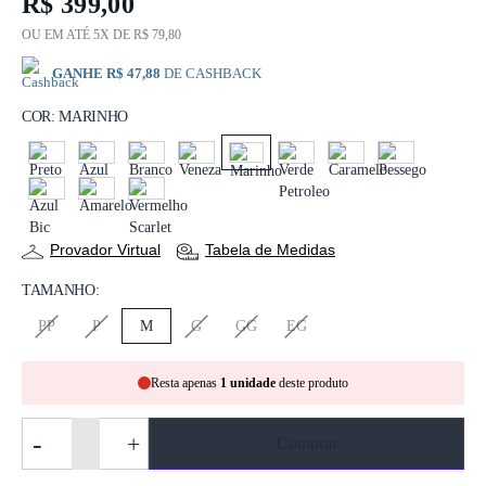
R$ 399,00
OU EM ATÉ 5X DE R$ 79,80
GANHE R$ 47,88
DE CASHBACK
COR:
MARINHO
PRETO
AZUL
BRANCO
VENEZA
MARINHO
VERDE PETROLEO
CARAMELO
PESSEGO
AZUL BIC
AMARELO
VERMELHO SCARLET
Provador Virtual
Tabela de Medidas
TAMANHO:
PP
P
M
G
GG
EG
Resta apenas
1 unidade
deste produto
-
+
Comprar