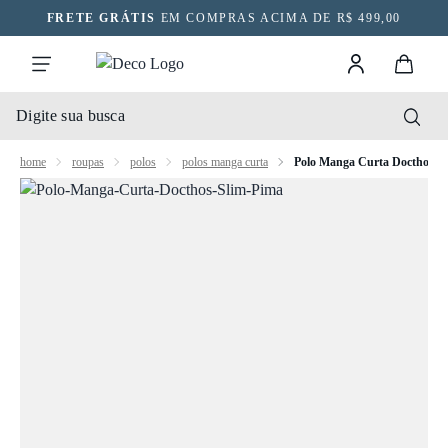
FRETE GRÁTIS
EM COMPRAS ACIMA DE R$ 499,00
home
roupas
polos
polos manga curta
Polo Manga Curta Docthos S