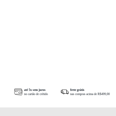
até 5x sem juros
frete grátis
via
no cartão de crétido
nas compras acima de R$499,00