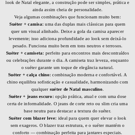
look de Natal elegante, a construção pode ser simples, prática e
ainda assim cheia de personalidade.
Veja algumas combinações que funcionam muito bem:
Suéter + camisa:
uma das duplas mais clássicas para quem
quer um visual alinhado. Deixe a gola da camisa aparecer
levemente; isso adiciona profundidade ao look sem deixá-lo
pesado. Funciona muito bem em tons neutros e terrosos.
Suéter + camiseta:
perfeito para encontros mais descontraídos
ou celebrações durante o dia. A camiseta traz leveza, enquanto
o suéter garante um toque de elegância natural.
Suéter + calça chino:
combinação moderna e confortável. A
chino equilibra sofisticação e casualidade, harmonizando com
qualquer
suéter de Natal masculino
.
Suéter + jeans escuro:
opção prática, atual e com uma dose
certa de informalidade. O jeans de corte reto ou slim cria uma
base neutra para destacar a textura do suéter.
Suéter com blazer leve:
ideal para quem quer elevar o look
sem exageros. O blazer traz estrutura, e o suéter mantém o
conforto — combinação perfeita para jantares especiais.